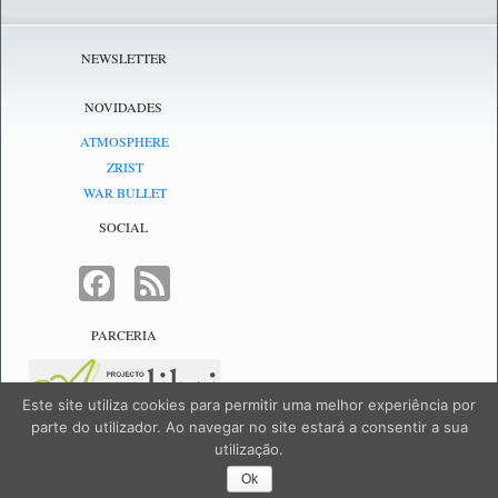
NEWSLETTER
NOVIDADES
ATMOSPHERE
ZRIST
WAR BULLET
SOCIAL
FACEBOOK
FEED
PARCERIA
Este site utiliza cookies para permitir uma melhor experiência por
parte do utilizador. Ao navegar no site estará a consentir a sua
utilização.
NetJogos - powered by
NetJogos
|
SiteMap
Ok