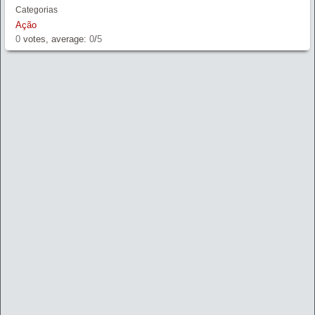
Categorias
Ação
0
votes, average:
0
/
5