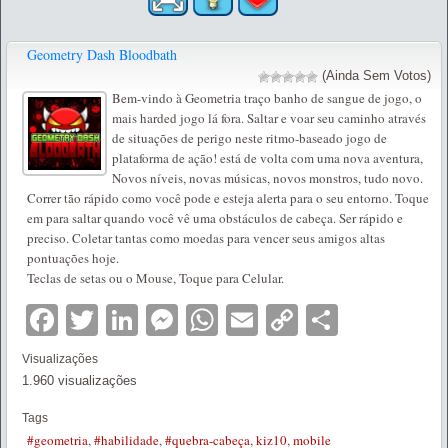
Geometry Dash Bloodbath
(Ainda Sem Votos)
Bem-vindo à Geometria traço banho de sangue de jogo, o
mais harded jogo lá fora. Saltar e voar seu caminho através
de situações de perigo neste ritmo-baseado jogo de
plataforma de ação! está de volta com uma nova aventura,
Novos níveis, novas músicas, novos monstros, tudo novo.
Correr tão rápido como você pode e esteja alerta para o seu entorno. Toque
em para saltar quando você vê uma obstáculos de cabeça. Ser rápido e
preciso. Coletar tantas como moedas para vencer seus amigos altas
pontuações hoje.
Teclas de setas ou o Mouse, Toque para Celular.
Facebook
Twitter
LinkedIn
Messenger
WhatsApp
Email
Copy
Partilha
Link
Visualizações
1.960 visualizações
Tags
#geometria
,
#habilidade
,
#quebra-cabeça
,
kiz10
,
mobile