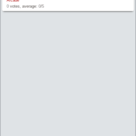
Arcade
0
votes, average:
0
/
5