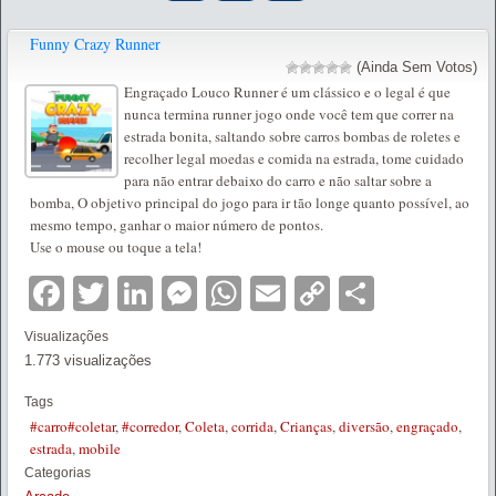
Funny Crazy Runner
(Ainda Sem Votos)
Engraçado Louco Runner é um clássico e o legal é que
nunca termina runner jogo onde você tem que correr na
estrada bonita, saltando sobre carros bombas de roletes e
recolher legal moedas e comida na estrada, tome cuidado
para não entrar debaixo do carro e não saltar sobre a
bomba, O objetivo principal do jogo para ir tão longe quanto possível, ao
mesmo tempo, ganhar o maior número de pontos.
Use o mouse ou toque a tela!
Facebook
Twitter
LinkedIn
Messenger
WhatsApp
Email
Copy
Partilha
Link
Visualizações
1.773 visualizações
Tags
#carro#coletar
,
#corredor
,
Coleta
,
corrida
,
Crianças
,
diversão
,
engraçado
,
estrada
,
mobile
Categorias