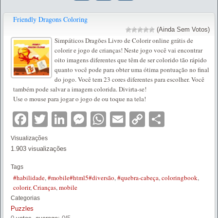
Friendly Dragons Coloring
(Ainda Sem Votos)
Simpáticos Dragões Livro de Colorir online grátis de
colorir e jogo de crianças! Neste jogo você vai encontrar
oito imagens diferentes que têm de ser colorido tão rápido
quanto você pode para obter uma ótima pontuação no final
do jogo. Você tem 23 cores diferentes para escolher. Você
também pode salvar a imagem colorida. Divirta-se!
Use o mouse para jogar o jogo de ou toque na tela!
Facebook
Twitter
LinkedIn
Messenger
WhatsApp
Email
Copy
Partilha
Link
Visualizações
1.903 visualizações
Tags
#habilidade
,
#mobile#html5#diversão
,
#quebra-cabeça
,
coloringbook
,
colorir
,
Crianças
,
mobile
Categorias
Puzzles