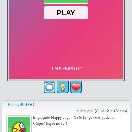
FlappyBird OG
(Ainda Sem Votos)
Engraçado Flappy Jogo ! Quão longe você pode ir ?
Clique/Toque no ecrã