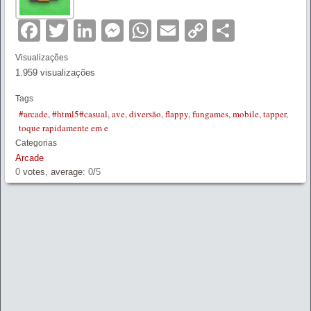
Facebook
Twitter
LinkedIn
Messenger
WhatsApp
Email
Copy
Partilha
Link
Visualizações
1.959 visualizações
Tags
#arcade
,
#html5#casual
,
ave
,
diversão
,
flappy
,
fungames
,
mobile
,
tapper
,
toque rapidamente em e
Categorias
Arcade
0
votes, average:
0
/
5