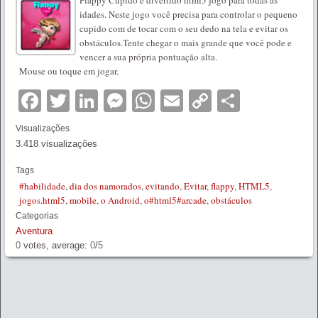
idades. Neste jogo você precisa para controlar o pequeno
cupido com de tocar com o seu dedo na tela e evitar os
obstáculos.Tente chegar o mais grande que você pode e
vencer a sua própria pontuação alta.
Mouse ou toque em jogar.
Facebook
Twitter
LinkedIn
Messenger
WhatsApp
Email
Copy
Partilha
Link
Visualizações
3.418 visualizações
Tags
#habilidade
,
dia dos namorados
,
evitando
,
Evitar
,
flappy
,
HTML5
,
jogos.html5
,
mobile
,
o Android
,
o#html5#arcade
,
obstáculos
Categorias
Aventura
0
votes, average:
0
/
5