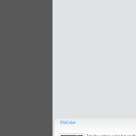
FizColor
Tap the correct color bar on th