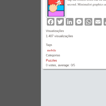
second. Minimalist graphics 
Facebook
Twitter
LinkedIn
Messe
Wha
E
Visualizações
1.407 visualizações
Tags
mobile
Categorias
Puzzles
0
votes, average:
0
/
5