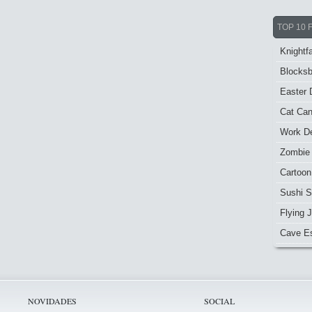
TOP 10 
Knightfa
Blocksb
Easter 
Cat Ca
Work De
Zombie
Cartoon
Sushi S
Flying J
Cave E
NOVIDADES
SOCIAL