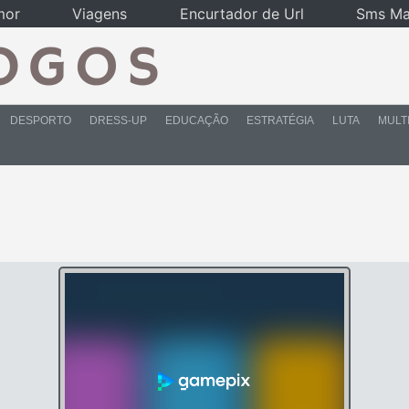
mor
Viagens
Encurtador de Url
Sms Ma
DESPORTO
DRESS-UP
EDUCAÇÃO
ESTRATÉGIA
LUTA
MULT