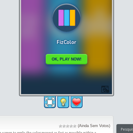
(Ainda Sem Votos)
e screen to reply the color request as fast as possible within a