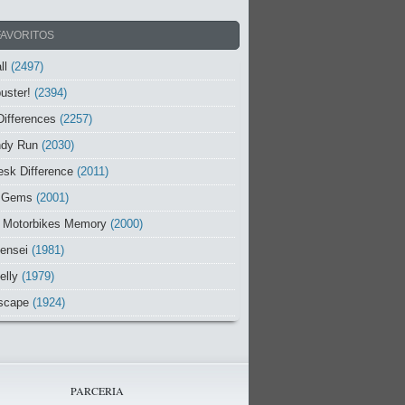
FAVORITOS
ll
(2497)
uster!
(2394)
Differences
(2257)
ndy Run
(2030)
sk Difference
(2011)
 Gems
(2001)
 Motorbikes Memory
(2000)
ensei
(1981)
elly
(1979)
scape
(1924)
PARCERIA