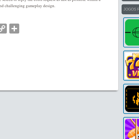
and challenging gameplay design.
JOGOS 
nger
tsApp
mail
Copy
Partilhar
Link