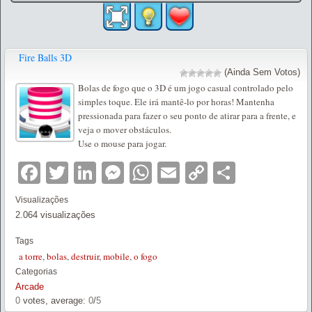
Fire Balls 3D
(Ainda Sem Votos)
Bolas de fogo que o 3D é um jogo casual controlado pelo
simples toque. Ele irá mantê-lo por horas! Mantenha
pressionada para fazer o seu ponto de atirar para a frente, e
veja o mover obstáculos.
Use o mouse para jogar.
Facebook
Twitter
LinkedIn
Messenger
WhatsApp
Email
Copy
Partilha
Link
Visualizações
2.064 visualizações
Tags
a torre
,
bolas
,
destruir
,
mobile
,
o fogo
Categorias
Arcade
0
votes, average:
0
/
5