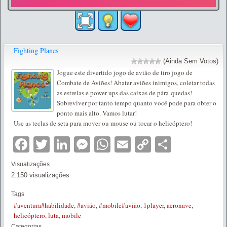
Fighting Planes
(Ainda Sem Votos)
Jogue este divertido jogo de avião de tiro jogo de
Combate de Aviões! Abater aviões inimigos, coletar todas
as estrelas e power-ups das caixas de pára-quedas!
Sobreviver por tanto tempo quanto você pode para obter o
ponto mais alto. Vamos lutar!
Use as teclas de seta para mover ou mouse ou tocar o helicóptero!
Facebook
Twitter
LinkedIn
Messenger
WhatsApp
Email
Copy
Partilha
Link
Visualizações
2.150 visualizações
Tags
#aventura#habilidade
,
#avião
,
#mobile#avião
,
1player
,
aeronave
,
helicóptero
,
luta
,
mobile
Categorias