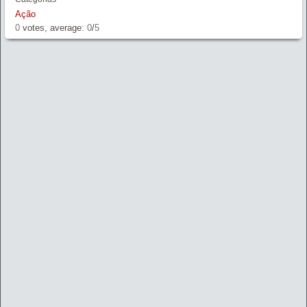
Ação
0
votes, average:
0
/
5