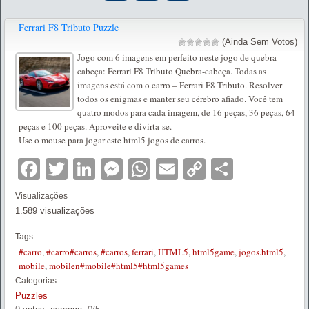
Ferrari F8 Tributo Puzzle
(Ainda Sem Votos)
Jogo com 6 imagens em perfeito neste jogo de quebra-
cabeça: Ferrari F8 Tributo Quebra-cabeça. Todas as
imagens está com o carro – Ferrari F8 Tributo. Resolver
todos os enigmas e manter seu cérebro afiado. Você tem
quatro modos para cada imagem, de 16 peças, 36 peças, 64
peças e 100 peças. Aproveite e divirta-se.
Use o mouse para jogar este html5 jogos de carros.
Facebook
Twitter
LinkedIn
Messenger
WhatsApp
Email
Copy
Partilha
Link
Visualizações
1.589 visualizações
Tags
#carro
,
#carro#carros
,
#carros
,
ferrari
,
HTML5
,
html5game
,
jogos.html5
,
mobile
,
mobilen#mobile#html5#html5games
Categorias
Puzzles