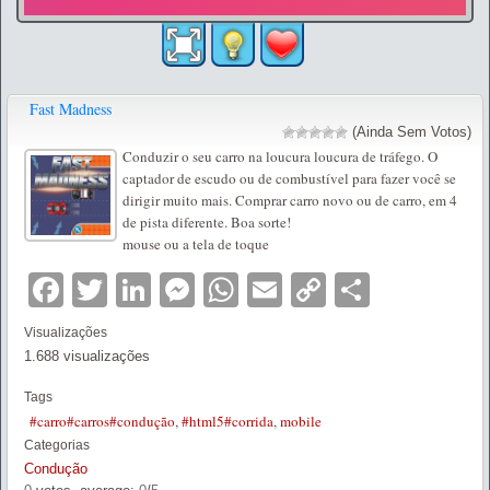
Fast Madness
(Ainda Sem Votos)
Conduzir o seu carro na loucura loucura de tráfego. O
captador de escudo ou de combustível para fazer você se
dirigir muito mais. Comprar carro novo ou de carro, em 4
de pista diferente. Boa sorte!
mouse ou a tela de toque
Facebook
Twitter
LinkedIn
Messenger
WhatsApp
Email
Copy
Partilha
Link
Visualizações
1.688 visualizações
Tags
#carro#carros#condução
,
#html5#corrida
,
mobile
Categorias
Condução