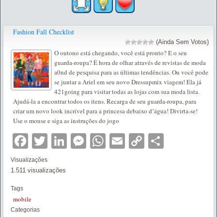
Fashion Fall Checklist
(Ainda Sem Votos)
O outono está chegando, você está pronto? E o seu
guarda-roupa? É hora de olhar através de revistas de moda
a0nd de pesquisa para as últimas tendências. Ou você pode
se juntar a Ariel em seu novo Dressupmix viagem! Ela já
421going para visitar todas as lojas com sua moda lista.
Ajudá-la a encontrar todos os itens. Recarga de seu guarda-roupa, para
criar um novo look incrível para a princesa debaixo d’água! Divirta-se!
Use o mouse e siga as instruções do jogo
Facebook
Twitter
LinkedIn
Messenger
WhatsApp
Email
Copy
Partilha
Link
Visualizações
1.511 visualizações
Tags
mobile
Categorias