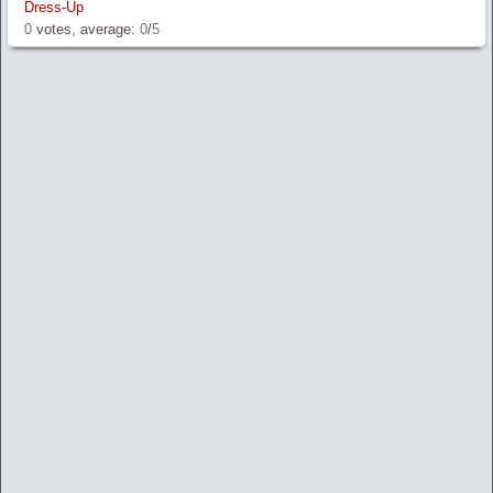
Dress-Up
0
votes, average:
0
/
5