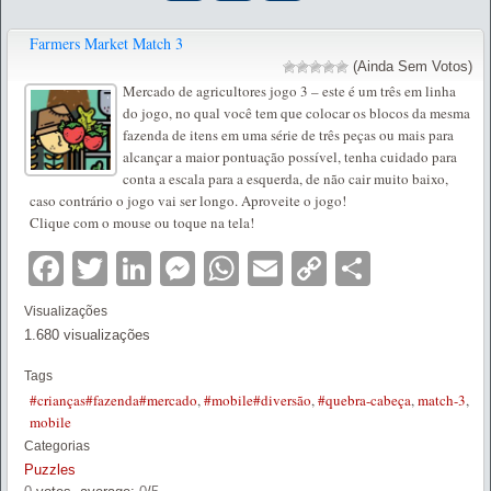
Farmers Market Match 3
(Ainda Sem Votos)
Mercado de agricultores jogo 3 – este é um três em linha
do jogo, no qual você tem que colocar os blocos da mesma
fazenda de itens em uma série de três peças ou mais para
alcançar a maior pontuação possível, tenha cuidado para
conta a escala para a esquerda, de não cair muito baixo,
caso contrário o jogo vai ser longo. Aproveite o jogo!
Clique com o mouse ou toque na tela!
Facebook
Twitter
LinkedIn
Messenger
WhatsApp
Email
Copy
Partilha
Link
Visualizações
1.680 visualizações
Tags
#crianças#fazenda#mercado
,
#mobile#diversão
,
#quebra-cabeça
,
match-3
,
mobile
Categorias
Puzzles