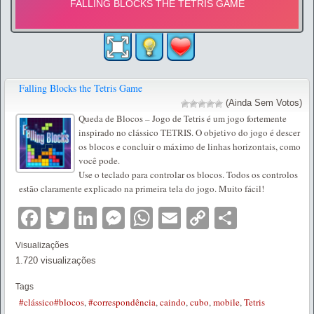
Falling Blocks the Tetris Game
(Ainda Sem Votos)
Queda de Blocos – Jogo de Tetris é um jogo fortemente
inspirado no clássico TETRIS. O objetivo do jogo é descer
os blocos e concluir o máximo de linhas horizontais, como
você pode.
Use o teclado para controlar os blocos. Todos os controlos
estão claramente explicado na primeira tela do jogo. Muito fácil!
Facebook
Twitter
LinkedIn
Messenger
WhatsApp
Email
Copy
Partilha
Link
Visualizações
1.720 visualizações
Tags
#clássico#blocos
,
#correspondência
,
caindo
,
cubo
,
mobile
,
Tetris