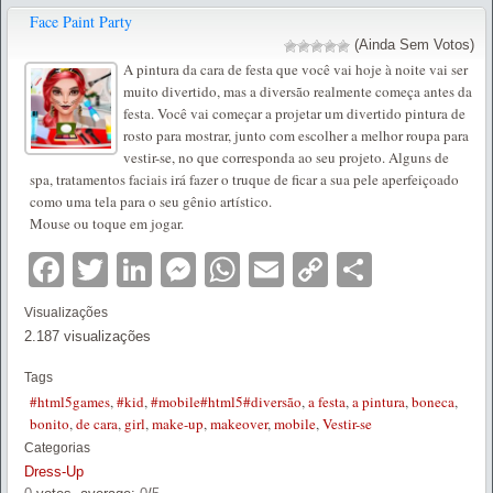
Face Paint Party
(Ainda Sem Votos)
A pintura da cara de festa que você vai hoje à noite vai ser
muito divertido, mas a diversão realmente começa antes da
festa. Você vai começar a projetar um divertido pintura de
rosto para mostrar, junto com escolher a melhor roupa para
vestir-se, no que corresponda ao seu projeto. Alguns de
spa, tratamentos faciais irá fazer o truque de ficar a sua pele aperfeiçoado
como uma tela para o seu gênio artístico.
Mouse ou toque em jogar.
Facebook
Twitter
LinkedIn
Messenger
WhatsApp
Email
Copy
Partilha
Link
Visualizações
2.187 visualizações
Tags
#html5games
,
#kid
,
#mobile#html5#diversão
,
a festa
,
a pintura
,
boneca
,
bonito
,
de cara
,
girl
,
make-up
,
makeover
,
mobile
,
Vestir-se
Categorias
Dress-Up