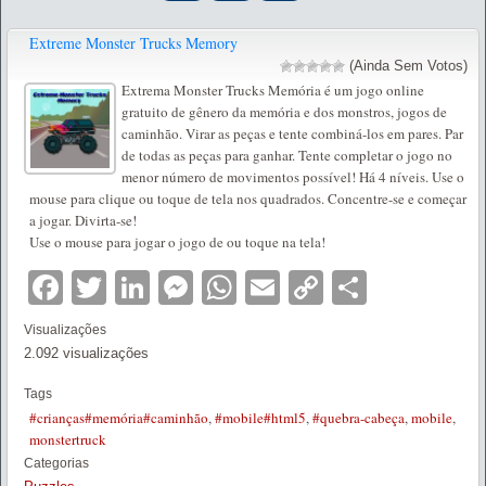
Extreme Monster Trucks Memory
(Ainda Sem Votos)
Extrema Monster Trucks Memória é um jogo online
gratuito de gênero da memória e dos monstros, jogos de
caminhão. Virar as peças e tente combiná-los em pares. Par
de todas as peças para ganhar. Tente completar o jogo no
menor número de movimentos possível! Há 4 níveis. Use o
mouse para clique ou toque de tela nos quadrados. Concentre-se e começar
a jogar. Divirta-se!
Use o mouse para jogar o jogo de ou toque na tela!
Facebook
Twitter
LinkedIn
Messenger
WhatsApp
Email
Copy
Partilha
Link
Visualizações
2.092 visualizações
Tags
#crianças#memória#caminhão
,
#mobile#html5
,
#quebra-cabeça
,
mobile
,
monstertruck
Categorias