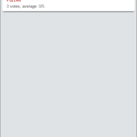
Puzzles
0
votes, average:
0
/
5