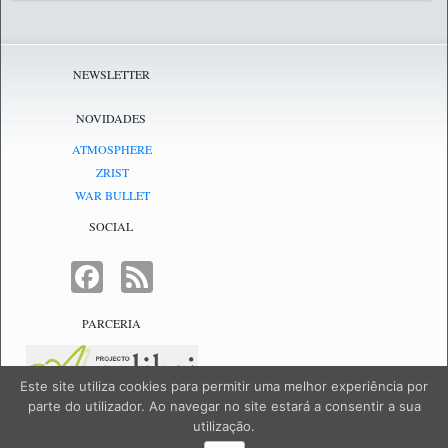
NEWSLETTER
NOVIDADES
ATMOSPHERE
ZRIST
WAR BULLET
SOCIAL
FACEBOOK
FEED
PARCERIA
Este site utiliza cookies para permitir uma melhor experiência por
parte do utilizador. Ao navegar no site estará a consentir a sua
utilização.
NetJogos - powered by
NetJogos
|
SiteMap