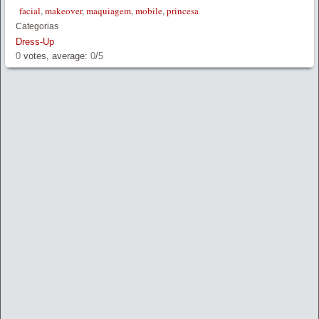
facial
,
makeover
,
maquiagem
,
mobile
,
princesa
Categorias
Dress-Up
0
votes, average:
0
/
5