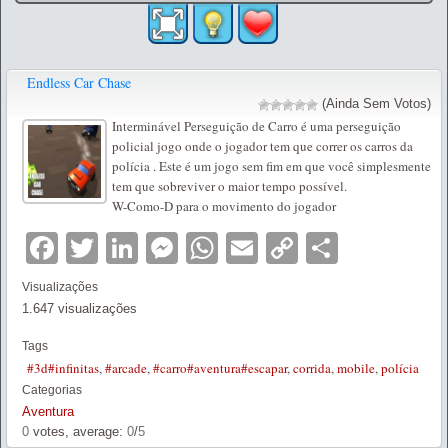
Endless Car Chase
(Ainda Sem Votos)
Interminável Perseguição de Carro é uma perseguição
policial jogo onde o jogador tem que correr os carros da
polícia . Este é um jogo sem fim em que você simplesmente
tem que sobreviver o maior tempo possível.
W-Como-D para o movimento do jogador
Facebook
Twitter
LinkedIn
Messenger
WhatsApp
Email
Copy
Partilha
Link
Visualizações
1.647 visualizações
Tags
#3d#infinitas
,
#arcade
,
#carro#aventura#escapar
,
corrida
,
mobile
,
polícia
Categorias
Aventura
0
votes, average:
0
/
5