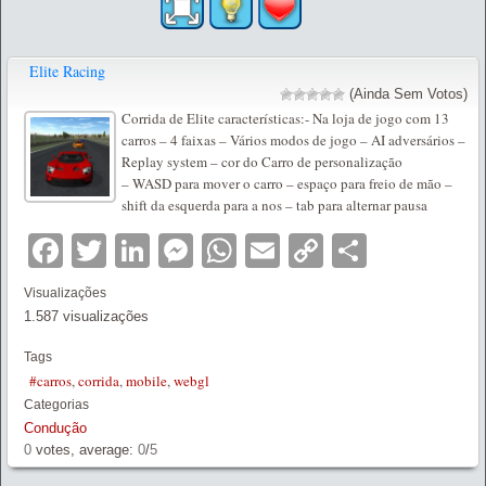
Elite Racing
(Ainda Sem Votos)
Corrida de Elite características:- Na loja de jogo com 13
carros – 4 faixas – Vários modos de jogo – AI adversários –
Replay system – cor do Carro de personalização
– WASD para mover o carro – espaço para freio de mão –
shift da esquerda para a nos – tab para alternar pausa
Facebook
Twitter
LinkedIn
Messenger
WhatsApp
Email
Copy
Partilha
Link
Visualizações
1.587 visualizações
Tags
#carros
,
corrida
,
mobile
,
webgl
Categorias
Condução
0
votes, average:
0
/
5