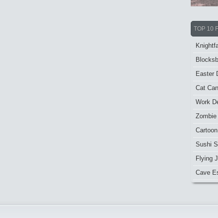
TOP 10 
Knightfa
Blocksb
Easter 
Cat Ca
Work De
Zombie
Cartoon
Sushi S
Flying J
Cave E