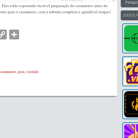
e. Eles estão esperando incrível preparação do casamento antes do
ronto para o casamento, com a reforma completa e agradável roupas!
JOGOS 
nger
tsApp
mail
Copy
Partilhar
Link
casamento
,
pou
,
vestido