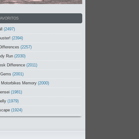
FAVORITOS
ll
(2497)
uster!
(2394)
Differences
(2257)
ndy Run
(2030)
sk Difference
(2011)
 Gems
(2001)
 Motorbikes Memory
(2000)
ensei
(1981)
elly
(1979)
scape
(1924)