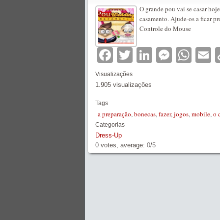
O grande pou vai se casar hoj
casamento. Ajude-os a ficar p
Controle do Mouse
Facebook
Twitter
LinkedIn
Messe
Wha
E
Visualizações
1.905 visualizações
Tags
a preparação
,
bonecas
,
fazer
,
jogos
,
mobile
,
o 
Categorias
Dress-Up
0
votes, average:
0
/
5