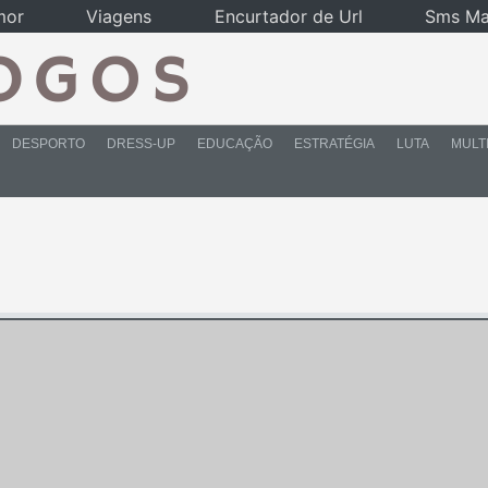
mor
Viagens
Encurtador de Url
Sms Ma
DESPORTO
DRESS-UP
EDUCAÇÃO
ESTRATÉGIA
LUTA
MULT