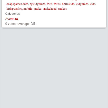
ecapsgames.com
,
egkidgames
,
fruit
,
fruits
,
hellokids
,
kidgames
,
kids
,
kidspuzzles
,
mobile
,
snake
,
snakehead
,
snakes
Categorias
Aventura
0
votes, average:
0
/
5