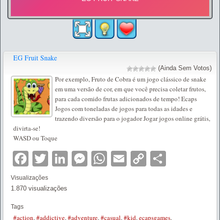
EG Fruit Snake
(Ainda Sem Votos)
Por exemplo, Fruto de Cobra é um jogo clássico de snake
em uma versão de cor, em que você precisa coletar frutos,
para cada comido frutas adicionados de tempo! Ecaps
Jogos com toneladas de jogos para todas as idades e
trazendo diversão para o jogador Jogar jogos online grátis,
divirta-se!
WASD ou Toque
Facebook
Twitter
LinkedIn
Messenger
WhatsApp
Email
Copy
Partilha
Link
Visualizações
1.870 visualizações
Tags
#action
,
#addictive
,
#adventure
,
#casual
,
#kid
,
ecapsgames
,