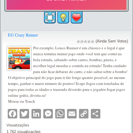
EG Crazy Runner
(Ainda Sem Votos)
Por exemplo, Louco Runner é um clássico e o legal é que
nunca termina runner jogo onde você tem que correr na
bela estrada, saltando sobre carros, bombas, pneus, e
recolher legal moedas e comida na estrada! Tenha cuidado
para não ficar debaixo do carro, e não saltar sobre a bomba!
O objetivo principal do jogo para ir tão longe quanto possível, ao mesmo
tempo, ganhar o maior número de pontos! Ecaps Jogos com toneladas de
jogos para todas as idades e trazendo diversão para o jogador Jogar jogos
online grátis, divirta-se!
Mouse ou Touch
Facebook
Twitter
LinkedIn
Messenger
WhatsApp
Email
Copy
Partilha
Link
Visualizações
1.762 visualizações