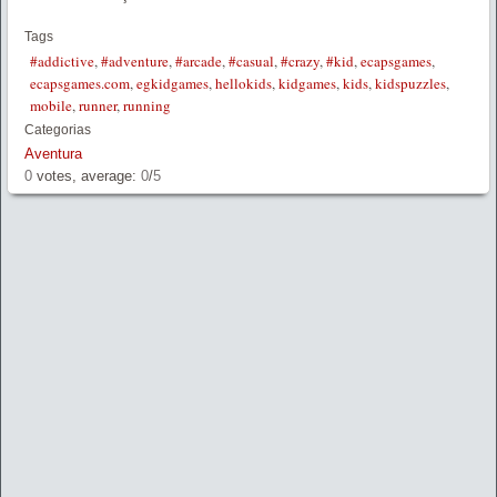
Tags
#addictive
,
#adventure
,
#arcade
,
#casual
,
#crazy
,
#kid
,
ecapsgames
,
ecapsgames.com
,
egkidgames
,
hellokids
,
kidgames
,
kids
,
kidspuzzles
,
mobile
,
runner
,
running
Categorias
Aventura
0
votes, average:
0
/
5