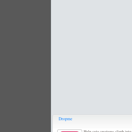
Dropme
Help cute creatures climb into