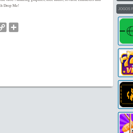
th Drop Me!
JOGOS 
nger
tsApp
mail
Copy
Partilhar
Link