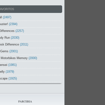
FAVORITOS
ll
(2497)
uster!
(2394)
Differences
(2257)
ndy Run
(2030)
sk Difference
(2011)
 Gems
(2001)
 Motorbikes Memory
(2000)
ensei
(1981)
elly
(1979)
scape
(1925)
PARCERIA