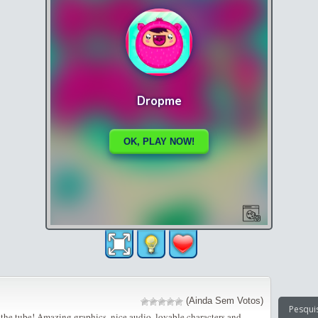
(Ainda Sem Votos)
 the tube! Amazing graphics, nice audio, lovable characters and