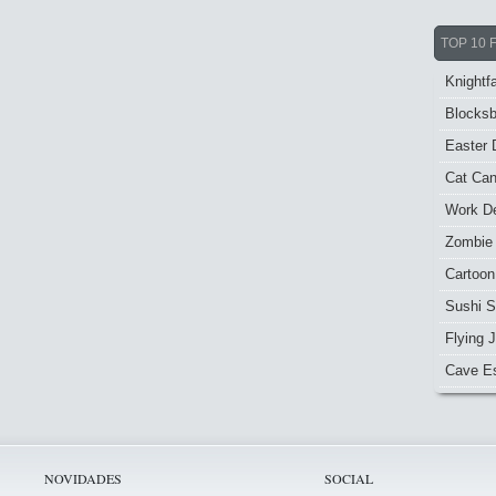
TOP 10 
Knightfa
Blocksb
Easter 
Cat Ca
Work De
Zombie
Cartoon
Sushi S
Flying J
Cave E
NOVIDADES
SOCIAL