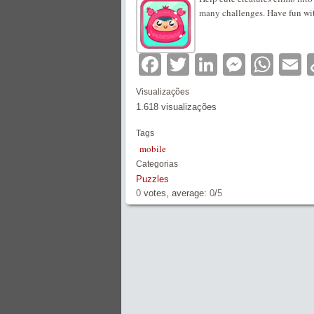
many challenges. Have fun wi
Facebook
Twitter
LinkedIn
Messe
Wha
E
Visualizações
1.618 visualizações
Tags
mobile
Categorias
Puzzles
0
votes, average:
0
/
5