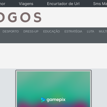
mor
Viagens
Encurtador de Url
Sms Ma
DESPORTO
DRESS-UP
EDUCAÇÃO
ESTRATÉGIA
LUTA
MULT