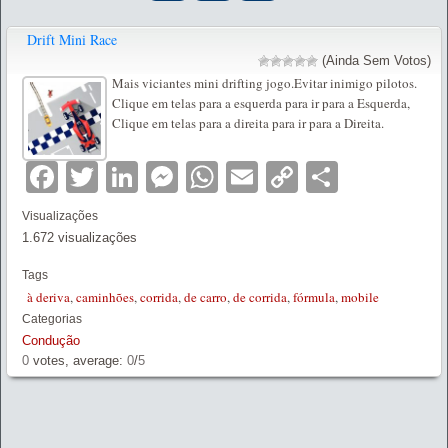
Drift Mini Race
(Ainda Sem Votos)
Mais viciantes mini drifting jogo.Evitar inimigo pilotos.
Clique em telas para a esquerda para ir para a Esquerda,
Clique em telas para a direita para ir para a Direita.
Facebook
Twitter
LinkedIn
Messenger
WhatsApp
Email
Copy
Partilha
Link
Visualizações
1.672 visualizações
Tags
à deriva
,
caminhões
,
corrida
,
de carro
,
de corrida
,
fórmula
,
mobile
Categorias
Condução
0
votes, average:
0
/
5