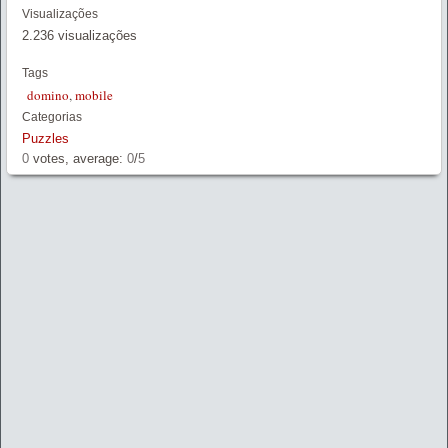
Link
Visualizações
2.236 visualizações
Tags
domino
,
mobile
Categorias
Puzzles
0
votes, average:
0
/
5