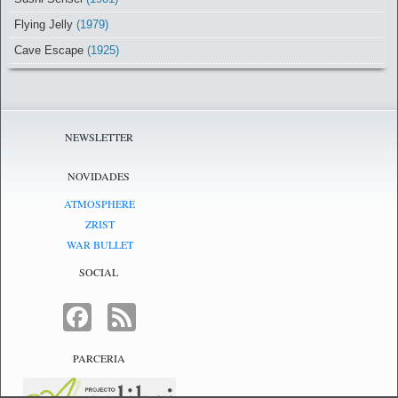
Flying Jelly
(1979)
Cave Escape
(1925)
NEWSLETTER
NOVIDADES
ATMOSPHERE
ZRIST
WAR BULLET
SOCIAL
FACEBOOK
FEED
PARCERIA