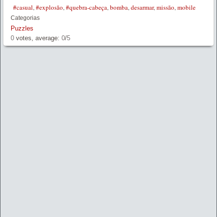
#casual
,
#explosão
,
#quebra-cabeça
,
bomba
,
desarmar
,
missão
,
mobile
Categorias
Puzzles
0
votes, average:
0
/
5