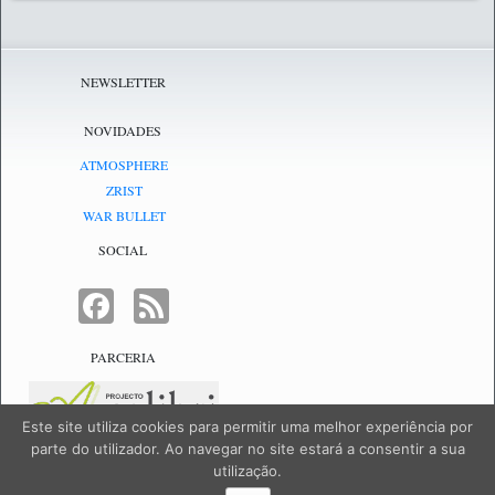
NEWSLETTER
NOVIDADES
ATMOSPHERE
ZRIST
WAR BULLET
SOCIAL
FACEBOOK
FEED
PARCERIA
Este site utiliza cookies para permitir uma melhor experiência por
parte do utilizador. Ao navegar no site estará a consentir a sua
utilização.
NetJogos - powered by
NetJogos
|
SiteMap