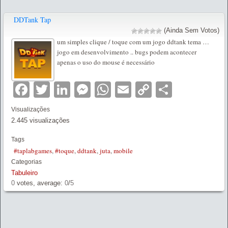
DDTank Tap
(Ainda Sem Votos)
um simples clique / toque com um jogo ddtank tema …
jogo em desenvolvimento .. bugs podem acontecer
apenas o uso do mouse é necessário
Facebook
Twitter
LinkedIn
Messenger
WhatsApp
Email
Copy
Partilha
Link
Visualizações
2.445 visualizações
Tags
#taplabgames
,
#toque
,
ddtank
,
juta
,
mobile
Categorias
Tabuleiro
0
votes, average:
0
/
5