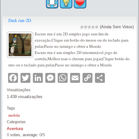
Dark run-2D
(Ainda Sem Votos)
Escuro run é um 2D simples jogo sem fim de
execução,Clique em botão do mouse ou do teclado para
pular,Passo no inimigo e obter a Moeda
Escuro run é um simples 2D interminável jogo de
corrida,Melhor usar o chrome para jogar,Clique botão do
rato ou o teclado para pular,Passo no inimigo e obter a Moeda
Facebook
Twitter
LinkedIn
Messenger
WhatsApp
Email
Copy
Partilha
Link
Visualizações
1.439 visualizações
Tags
mobile
Categorias
Aventura
0
votes, average:
0
/
5