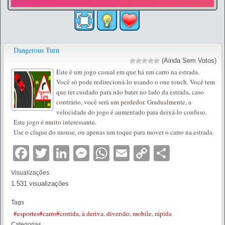
Dangerous Turn
(Ainda Sem Votos)
Este é um jogo casual em que há um carro na estrada.
Você só pode redirecioná-lo usando o one touch. Você tem
que ter cuidado para não bater no lado da estrada, caso
contrário, você será um perdedor. Gradualmente, a
velocidade do jogo é aumentado para deixá-lo confuso.
Este jogo é muito interessante.
Use o clique do mouse, ou apenas um toque para mover o carro na estrada.
Facebook
Twitter
LinkedIn
Messenger
WhatsApp
Email
Copy
Partilha
Link
Visualizações
1.531 visualizações
Tags
#esportes#carro#corrida
,
à deriva
,
diversão
,
mobile
,
rápida
Categorias