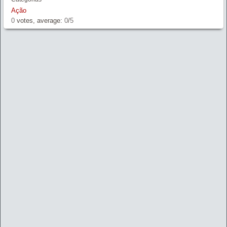
Ação
0
votes, average:
0
/
5