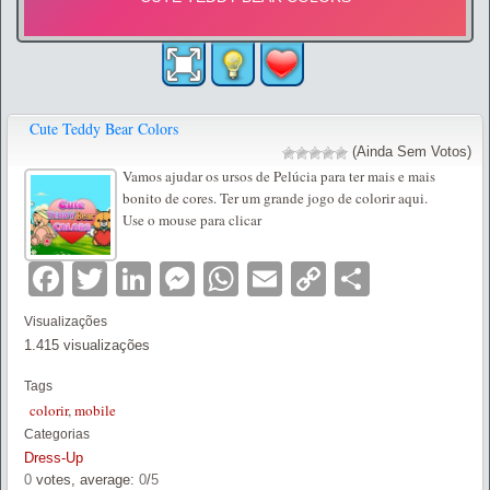
Cute Teddy Bear Colors
(Ainda Sem Votos)
Vamos ajudar os ursos de Pelúcia para ter mais e mais
bonito de cores. Ter um grande jogo de colorir aqui.
Use o mouse para clicar
Facebook
Twitter
LinkedIn
Messenger
WhatsApp
Email
Copy
Partilha
Link
Visualizações
1.415 visualizações
Tags
colorir
,
mobile
Categorias
Dress-Up
0
votes, average:
0
/
5