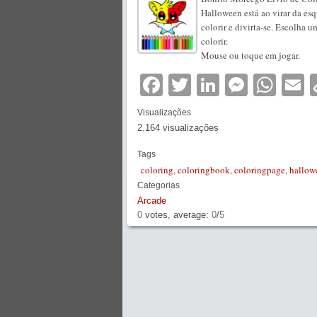
Halloween está ao virar da esq
colorir e divirta-se. Escolha 
colorir.
Mouse ou toque em jogar.
Facebook
Twitter
LinkedIn
Messe
Wha
E
Visualizações
2.164 visualizações
Tags
coloring
,
coloringbook
,
coloringpage
,
hallow
Categorias
Arcade
0
votes, average:
0
/
5