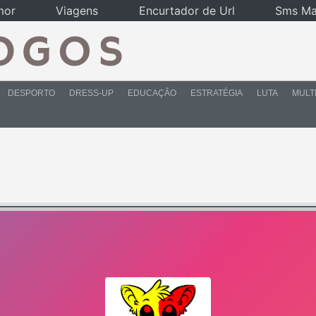
mor
Viagens
Encurtador de Url
Sms Ma
DESPORTO
DRESS-UP
EDUCAÇÃO
ESTRATÉGIA
LUTA
MULT