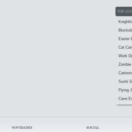
TOP 10 
Knightfa
Blocksb
Easter 
Cat Ca
Work De
Zombie
Cartoon
Sushi S
Flying J
Cave E
NOVIDADES
SOCIAL