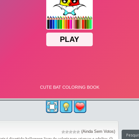
(Ainda Sem Votos)
r é divertido halloween livro de colorir para crianças e adultos. O