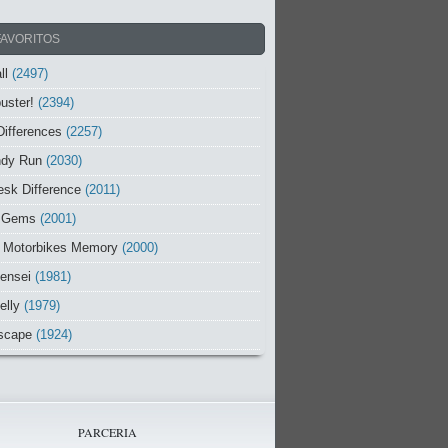
FAVORITOS
ll
(2497)
uster!
(2394)
Differences
(2257)
ndy Run
(2030)
sk Difference
(2011)
 Gems
(2001)
 Motorbikes Memory
(2000)
ensei
(1981)
elly
(1979)
scape
(1924)
PARCERIA