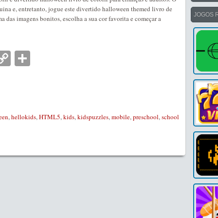
uina e, entretanto, jogue este divertido halloween themed livro de
JOGOS 
uma das imagens bonitos, escolha a sua cor favorita e começar a
nger
tsApp
mail
Copy
Partilhar
Link
een
,
hellokids
,
HTML5
,
kids
,
kidspuzzles
,
mobile
,
preschool
,
school