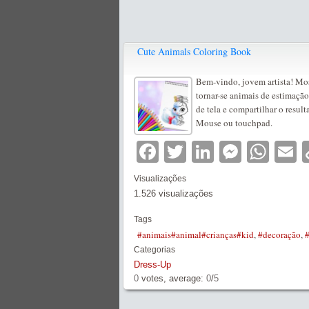
Cute Animals Coloring Book
Bem-vindo, jovem artista! Most
tornar-se animais de estimação
de tela e compartilhar o resul
Mouse ou touchpad.
Facebook
Twitter
LinkedIn
Messe
Wha
E
Visualizações
1.526 visualizações
Tags
#animais#animal#crianças#kid
,
#decoração
,
Categorias
Dress-Up
0
votes, average:
0
/
5