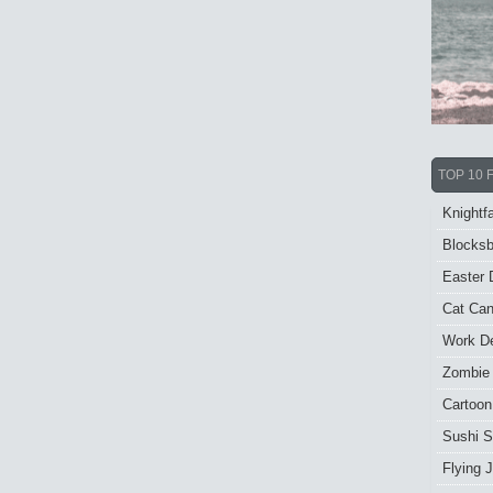
TOP 10 
Knightfa
Blocksb
Easter 
Cat Ca
Work De
Zombie
Cartoon
Sushi S
Flying J