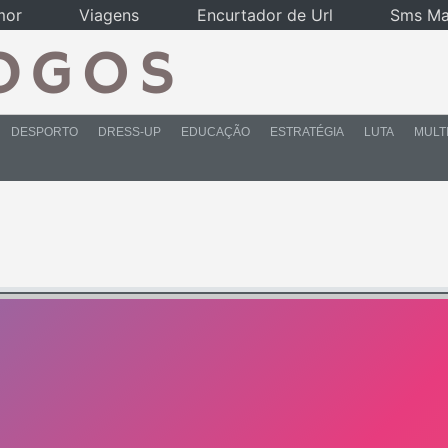
mor
Viagens
Encurtador de Url
Sms Ma
DESPORTO
DRESS-UP
EDUCAÇÃO
ESTRATÉGIA
LUTA
MULT