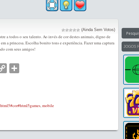
(Ainda Sem Votos)
re a todos o seu talento. Ao invés de cor destes animais, digno de
 em a princesa. Escolha bonito tons e experiência. Fazer uma captura
JOGOS 
tado com seus amigos!
nger
tsApp
mail
Copy
Partilhar
Link
#html5#cor#html5games
,
mobile