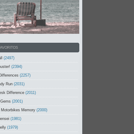
FAVORITOS
ll
(2497)
uster!
(2394)
Differences
(2257)
ndy Run
(2031)
sk Difference
(2011)
 Gems
(2001)
 Motorbikes Memory
(2000)
ensei
(1981)
elly
(1979)