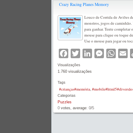
Crazy Racing Planes Memory
Louco de Corrida de Aviões d
monstros, jogos de caminhão. V
para ganhar. Tente completar 
mouse para clique ou toque de 
Use o mouse para jogar ou toca
Facebook
Twitter
LinkedIn
Messe
Wha
E
Visualizações
1.760 visualizações
Tags
#crianças#memória
,
#mobile#html5#diversão
Categorias
Puzzles
0
votes, average:
0
/
5