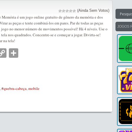
(Ainda Sem Votos)
e Memória é um jogo online gratuito de gênero da memória e dos
irar as peças e tente combiná-los em pares. Par de todas as peças
JOGOS 
o jogo no menor número de movimentos possível! Há 4 níveis. Use o
tela nos quadrados. Concentre-se e começar a jogar. Divirta-se!
r na tela!
nger
tsApp
mail
Copy
Partilhar
Link
,
#quebra-cabeça
,
mobile