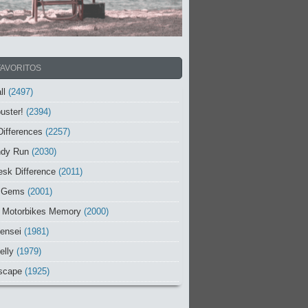
FAVORITOS
ll
(2497)
uster!
(2394)
Differences
(2257)
ndy Run
(2030)
sk Difference
(2011)
 Gems
(2001)
 Motorbikes Memory
(2000)
ensei
(1981)
elly
(1979)
scape
(1925)