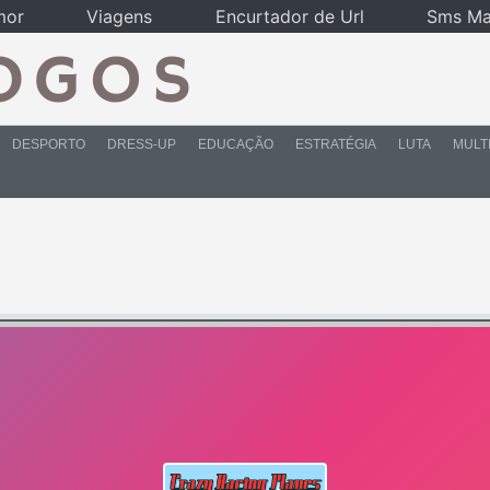
mor
Viagens
Encurtador de Url
Sms Ma
DESPORTO
DRESS-UP
EDUCAÇÃO
ESTRATÉGIA
LUTA
MULT