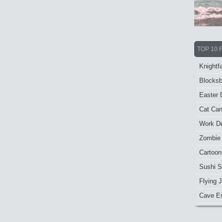
TOP 10 
Knightfa
Blocksb
Easter 
Cat Ca
Work De
Zombie
Cartoon
Sushi S
Flying J
Cave E