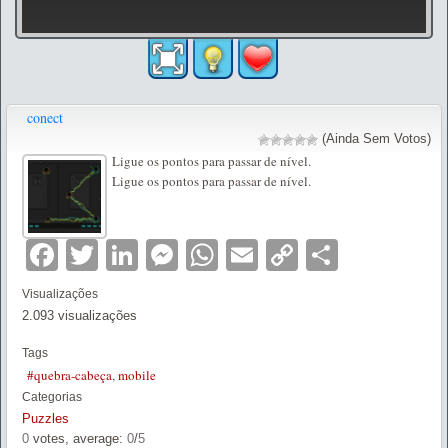
conect
(Ainda Sem Votos)
Ligue os pontos para passar de nível.
Ligue os pontos para passar de nível.
Facebook
Twitter
LinkedIn
Messenger
WhatsApp
Email
Copy
Partilha
Link
Visualizações
2.093 visualizações
Tags
#quebra-cabeça
,
mobile
Categorias
Puzzles
0
votes, average:
0
/
5