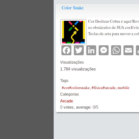
Color Snake
Cor Deslizar Cobra é aqui!Rev
os obstáculos de SUA cor.Evita
Teclas de seta para mover a co
Facebook
Twitter
LinkedIn
Messe
Wha
E
Visualizações
1.784 visualizações
Tags
#cor#colorsnake
,
#física#arcade
,
mobile
Categorias
Arcade
0
votes, average:
0
/
5