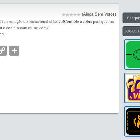
(Ainda Sem Votos)
iva a emoção do sensacional clássico!Controle a cobra para quebrar
r o contato com outras cores!
JOGOS 
bra
nger
tsApp
mail
Copy
Partilhar
Link