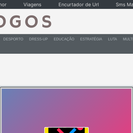
mor
Viagens
Encurtador de Url
Sms Ma
DESPORTO
DRESS-UP
EDUCAÇÃO
ESTRATÉGIA
LUTA
MULT