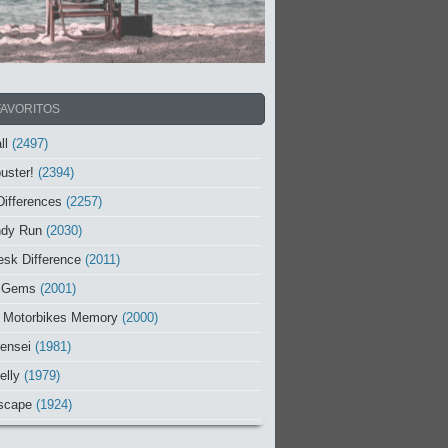
FAVORITOS
ll
(2497)
uster!
(2394)
Differences
(2257)
ndy Run
(2030)
sk Difference
(2011)
 Gems
(2001)
 Motorbikes Memory
(2000)
ensei
(1981)
elly
(1979)
scape
(1924)