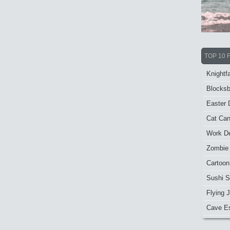
TOP 10 
Knightfa
Blocksb
Easter 
Cat Ca
Work De
Zombie
Cartoon
Sushi S
Flying J
Cave E