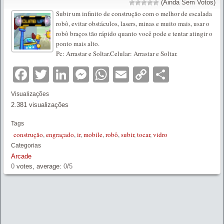
(Ainda Sem Votos)
Subir um infinito de construção com o melhor de escalada
robô, evitar obstáculos, lasers, minas e muito mais, usar o
robô braços tão rápido quanto você pode e tentar atingir o
ponto mais alto.
Pc: Arrastar e Soltar.Celular: Arrastar e Soltar.
Facebook
Twitter
LinkedIn
Messenger
WhatsApp
Email
Copy
Partilha
Link
Visualizações
2.381 visualizações
Tags
construção
,
engraçado
,
ir
,
mobile
,
robô
,
subir
,
tocar
,
vidro
Categorias
Arcade
0
votes, average:
0
/
5