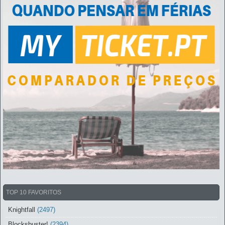
TOP 10 FAVORITOS
Knightfall
(2497)
Blocksbuster!
(2394)