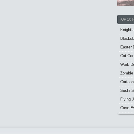
TOP 10 
Knightfa
Blocksb
Easter 
Cat Ca
Work De
Zombie
Cartoon
Sushi S
Flying J
Cave E