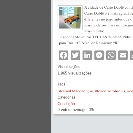
A cidade de Carro Dublê conti
Carro Dublê 3 é mais agradável
diferentes no jogo antes que 
mais poderoso para os próximo
mais rápido!
Jogador 1Move: “as TECLAS de SETA”Nitro: 
para Trás: “C”Nível de Reiniciar: “R”
Facebook
Twitter
LinkedIn
Messe
Wha
E
Visualizações
1.965 visualizações
Tags
#carro#3d#condução
,
#louco
,
acrobacias
,
mob
Categorias
Condução
0
votes, average:
0
/
5