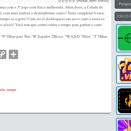
(Ainda Sem Votos)
nua com o 3º jogo com física melhorada. Além disso, a Cidade de
, com mais realista e deslumbrante carros! Tente completar 6 rotas
JOGOS 
o tempo se esgote! Cada nível desbloqueia um novo carro e torná-lo
s níveis! Você tem que correr contra o tempo para ganhar o carro
“N”Olhar para Trás:”B”Jogador 2Move: “W,A,S,D “Nitro: “T”Olhar
nger
tsApp
mail
Copy
Partilhar
Link
ile
,
rampa