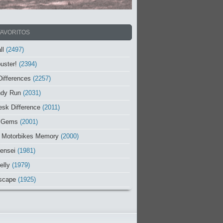
FAVORITOS
ll
(2497)
uster!
(2394)
Differences
(2257)
ndy Run
(2031)
sk Difference
(2011)
 Gems
(2001)
 Motorbikes Memory
(2000)
ensei
(1981)
elly
(1979)
scape
(1925)