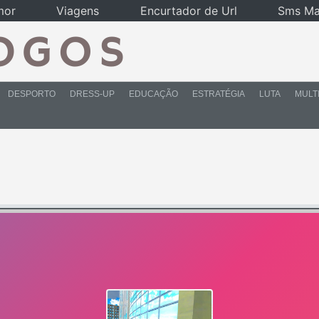
mor
Viagens
Encurtador de Url
Sms Ma
DESPORTO
DRESS-UP
EDUCAÇÃO
ESTRATÉGIA
LUTA
MULT