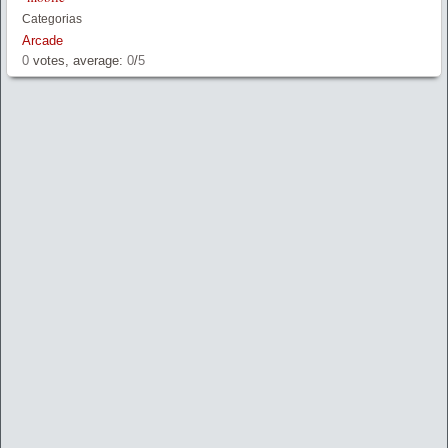
Categorias
Arcade
0
votes, average:
0
/
5