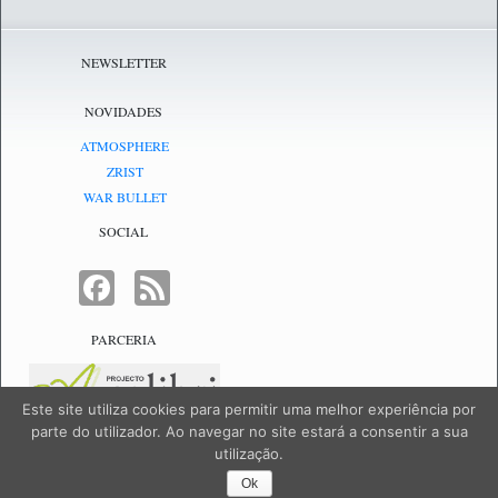
NEWSLETTER
NOVIDADES
ATMOSPHERE
ZRIST
WAR BULLET
SOCIAL
FACEBOOK
FEED
PARCERIA
Este site utiliza cookies para permitir uma melhor experiência por
parte do utilizador. Ao navegar no site estará a consentir a sua
utilização.
NetJogos - powered by
NetJogos
|
SiteMap
Ok