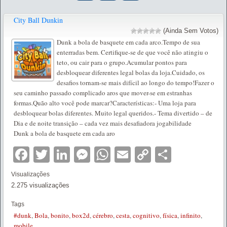
City Ball Dunkin
(Ainda Sem Votos)
Dunk a bola de basquete em cada arco.Tempo de sua
enterradas bem. Certifique-se de que você não atingiu o
teto, ou cair para o grupo.Acumular pontos para
desbloquear diferentes legal bolas da loja.Cuidado, os
desafios tornam-se mais difícil ao longo do tempo!Fazer o
seu caminho passado complicado aros que mover-se em estranhas
formas.Quão alto você pode marcar?Características:- Uma loja para
desbloquear bolas diferentes. Muito legal queridos.- Tema divertido – de
Dia e de noite transição – cada vez mais desafiadora jogabilidade
Dunk a bola de basquete em cada aro
Facebook
Twitter
LinkedIn
Messenger
WhatsApp
Email
Copy
Partilha
Link
Visualizações
2.275 visualizações
Tags
#dunk
,
Bola
,
bonito
,
box2d
,
cérebro
,
cesta
,
cognitivo
,
física
,
infinito
,
mobile