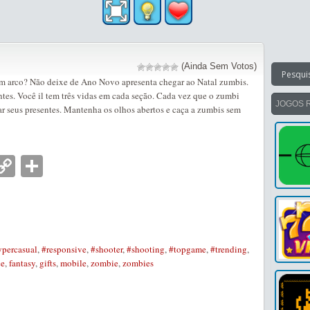
(Ainda Sem Votos)
om arco? Não deixe de Ano Novo apresenta chegar ao Natal zumbis.
ntes. Você il tem três vidas em cada seção. Cada vez que o zumbi
JOGOS 
bar seus presentes. Mantenha os olhos abertos e caça a zumbis sem
nger
tsApp
mail
Copy
Partilhar
Link
percasual
,
#responsive
,
#shooter
,
#shooting
,
#topgame
,
#trending
,
ce
,
fantasy
,
gifts
,
mobile
,
zombie
,
zombies