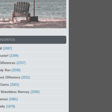
FAVORITOS
ll
(2497)
uster!
(2394)
Differences
(2257)
ndy Run
(2030)
sk Difference
(2011)
 Gems
(2001)
 Motorbikes Memory
(2000)
ensei
(1981)
elly
(1979)