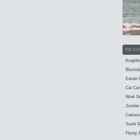
TOP 10 
Knightfa
Blocksb
Easter 
Cat Ca
Work De
Zombie
Cartoon
Sushi S
Flying J