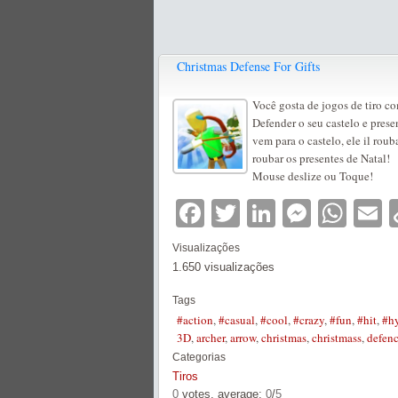
Christmas Defense For Gifts
Você gosta de jogos de tiro c
Defender o seu castelo e prese
vem para o castelo, ele il rou
roubar os presentes de Natal!
Mouse deslize ou Toque!
Facebook
Twitter
LinkedIn
Messe
Wha
E
Visualizações
1.650 visualizações
Tags
#action
,
#casual
,
#cool
,
#crazy
,
#fun
,
#hit
,
#hy
3D
,
archer
,
arrow
,
christmas
,
christmass
,
defen
Categorias
Tiros
0
votes, average:
0
/
5