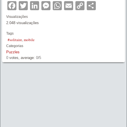
Facebook
Twitter
LinkedIn
Messenger
WhatsApp
Email
Copy
Partilha
Link
Visualizações
2.048 visualizações
Tags
#solitaire
,
mobile
Categorias
Puzzles
0
votes, average:
0
/
5