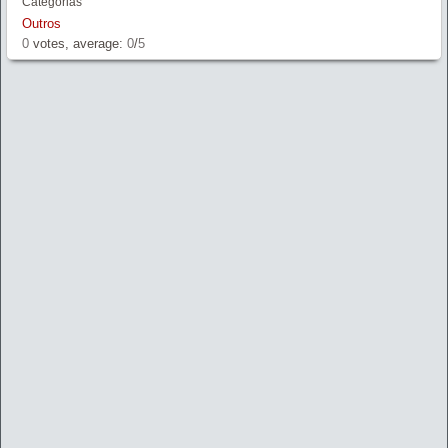
Categorias
Outros
0
votes, average:
0
/
5