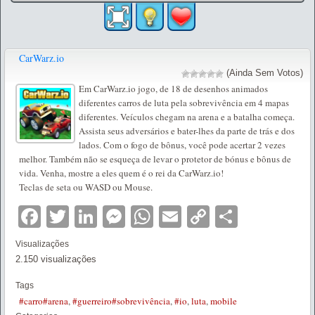
CarWarz.io
(Ainda Sem Votos)
Em CarWarz.io jogo, de 18 de desenhos animados
diferentes carros de luta pela sobrevivência em 4 mapas
diferentes. Veículos chegam na arena e a batalha começa.
Assista seus adversários e bater-lhes da parte de trás e dos
lados. Com o fogo de bônus, você pode acertar 2 vezes
melhor. Também não se esqueça de levar o protetor de bónus e bônus de
vida. Venha, mostre a eles quem é o rei da CarWarz.io!
Teclas de seta ou WASD ou Mouse.
Facebook
Twitter
LinkedIn
Messenger
WhatsApp
Email
Copy
Partilha
Link
Visualizações
2.150 visualizações
Tags
#carro#arena
,
#guerreiro#sobrevivência
,
#io
,
luta
,
mobile