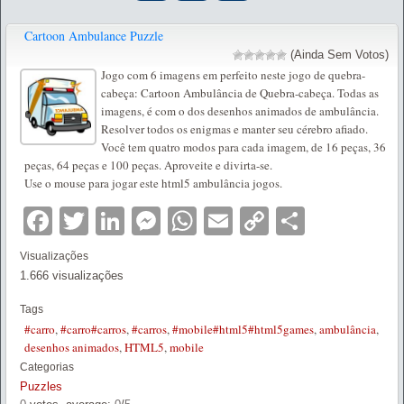
Cartoon Ambulance Puzzle
(Ainda Sem Votos)
Jogo com 6 imagens em perfeito neste jogo de quebra-
cabeça: Cartoon Ambulância de Quebra-cabeça. Todas as
imagens, é com o dos desenhos animados de ambulância.
Resolver todos os enigmas e manter seu cérebro afiado.
Você tem quatro modos para cada imagem, de 16 peças, 36
peças, 64 peças e 100 peças. Aproveite e divirta-se.
Use o mouse para jogar este html5 ambulância jogos.
Facebook
Twitter
LinkedIn
Messenger
WhatsApp
Email
Copy
Partilha
Link
Visualizações
1.666 visualizações
Tags
#carro
,
#carro#carros
,
#carros
,
#mobile#html5#html5games
,
ambulância
,
desenhos animados
,
HTML5
,
mobile
Categorias
Puzzles