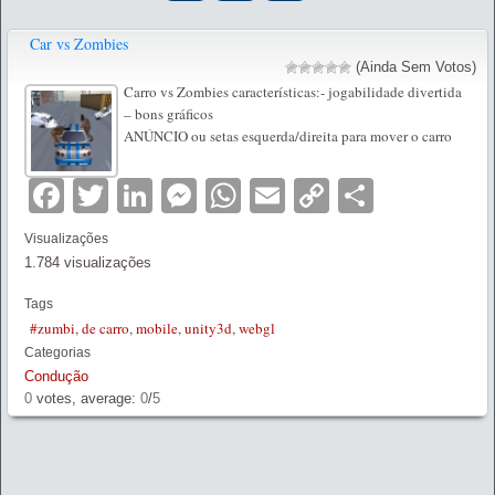
Car vs Zombies
(Ainda Sem Votos)
Carro vs Zombies características:- jogabilidade divertida
– bons gráficos
ANÚNCIO ou setas esquerda/direita para mover o carro
Facebook
Twitter
LinkedIn
Messenger
WhatsApp
Email
Copy
Partilha
Link
Visualizações
1.784 visualizações
Tags
#zumbi
,
de carro
,
mobile
,
unity3d
,
webgl
Categorias
Condução
0
votes, average:
0
/
5