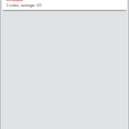
0
votes, average:
0
/
5