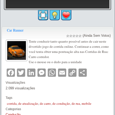
Car Runner
(Ainda Sem Votos)
Tente conduzir tanto quanto possível antes de cair neste
divertido jogo de corrida online. Continuar a correr, como
você tenta obter uma pontuação alta nas Corridas de Rua:
Carro corredor.
Use o mouse ou o dedo para a unidade
Facebook
Twitter
LinkedIn
Messenger
WhatsApp
Email
Copy
Partilha
Link
Visualizações
2.099 visualizações
Tags
corrida
,
de atualização
,
de carro
,
de condução
,
de rua
,
mobile
Categorias
Condução