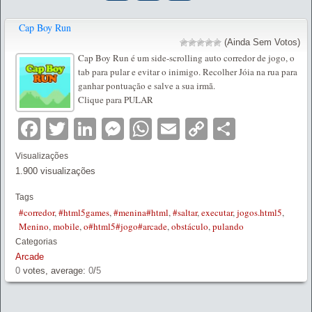
Cap Boy Run
(Ainda Sem Votos)
Cap Boy Run é um side-scrolling auto corredor de jogo, o
tab para pular e evitar o inimigo. Recolher Jóia na rua para
ganhar pontuação e salve a sua irmã.
Clique para PULAR
Facebook
Twitter
LinkedIn
Messenger
WhatsApp
Email
Copy
Partilha
Link
Visualizações
1.900 visualizações
Tags
#corredor
,
#html5games
,
#menina#html
,
#saltar
,
executar
,
jogos.html5
,
Menino
,
mobile
,
o#html5#jogo#arcade
,
obstáculo
,
pulando
Categorias
Arcade
0
votes, average:
0
/
5