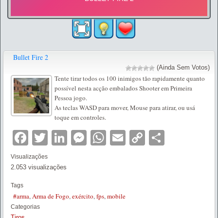
Bullet Fire 2
(Ainda Sem Votos)
Tente tirar todos os 100 inimigos tão rapidamente quanto
possível nesta acção embalados Shooter em Primeira
Pessoa jogo.
As teclas WASD para mover, Mouse para atirar, ou usá
toque em controles.
Facebook
Twitter
LinkedIn
Messenger
WhatsApp
Email
Copy
Partilha
Link
Visualizações
2.053 visualizações
Tags
#arma
,
Arma de Fogo
,
exército
,
fps
,
mobile
Categorias
Tiros