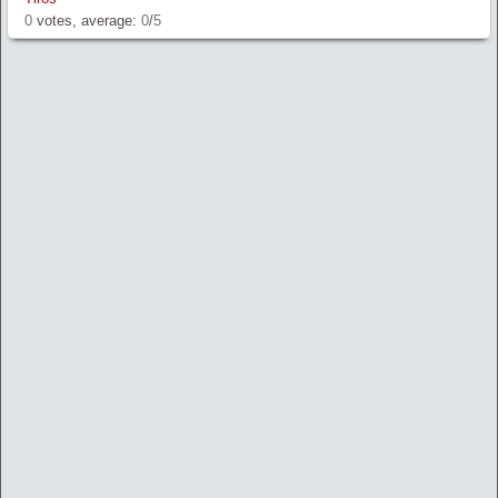
0
votes, average:
0
/
5