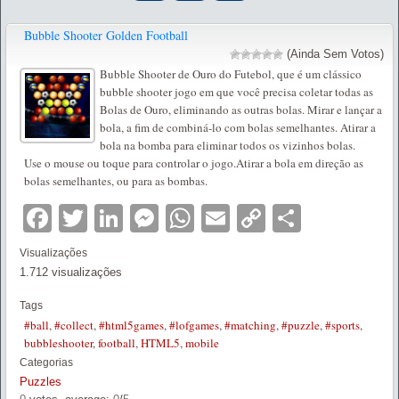
Bubble Shooter Golden Football
(Ainda Sem Votos)
Bubble Shooter de Ouro do Futebol, que é um clássico
bubble shooter jogo em que você precisa coletar todas as
Bolas de Ouro, eliminando as outras bolas. Mirar e lançar a
bola, a fim de combiná-lo com bolas semelhantes. Atirar a
bola na bomba para eliminar todos os vizinhos bolas.
Use o mouse ou toque para controlar o jogo.Atirar a bola em direção as
bolas semelhantes, ou para as bombas.
Facebook
Twitter
LinkedIn
Messenger
WhatsApp
Email
Copy
Partilha
Link
Visualizações
1.712 visualizações
Tags
#ball
,
#collect
,
#html5games
,
#lofgames
,
#matching
,
#puzzle
,
#sports
,
bubbleshooter
,
football
,
HTML5
,
mobile
Categorias
Puzzles