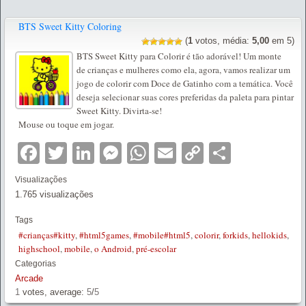
BTS Sweet Kitty Coloring
(
1
votos, média:
5,00
em 5)
BTS Sweet Kitty para Colorir é tão adorável! Um monte
de crianças e mulheres como ela, agora, vamos realizar um
jogo de colorir com Doce de Gatinho com a temática. Você
deseja selecionar suas cores preferidas da paleta para pintar
Sweet Kitty. Divirta-se!
Mouse ou toque em jogar.
Facebook
Twitter
LinkedIn
Messenger
WhatsApp
Email
Copy
Partilha
Link
Visualizações
1.765 visualizações
Tags
#crianças#kitty
,
#html5games
,
#mobile#html5
,
colorir
,
forkids
,
hellokids
,
highschool
,
mobile
,
o Android
,
pré-escolar
Categorias
Arcade
1
votes, average:
5
/
5