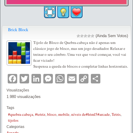
Brick Block
(Ainda Sem Votos)
Tijolo de Bloco de Quebra-cabeça não é apenas um
clássico jogo de bloco, mas um jogo desafiador. Relaxar e
treinar o seu cérebro. Uma vez que você começar, você vai
ficar viciado!
Suspensa a queda de blocos e completar linhas horizontais.
Facebook
Twitter
LinkedIn
Messenger
WhatsApp
Email
Copy
Partilha
Link
Visualizações
1.980 visualizações
Tags
#quebra-cabeça
,
#tetriz
,
bloco
,
mobile
,
níveis de#html5#arcade
,
Tetris
,
tijolos
Categorias