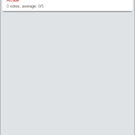
Arcade
0
votes, average:
0
/
5