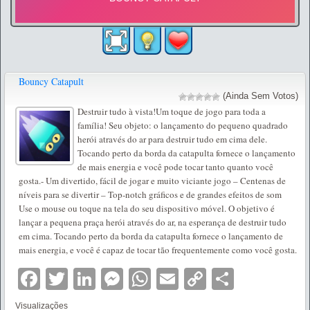
Bouncy Catapult
(Ainda Sem Votos)
Destruir tudo à vista!Um toque de jogo para toda a
família! Seu objeto: o lançamento do pequeno quadrado
herói através do ar para destruir tudo em cima dele.
Tocando perto da borda da catapulta fornece o lançamento
de mais energia e você pode tocar tanto quanto você
gosta.- Um divertido, fácil de jogar e muito viciante jogo – Centenas de
níveis para se divertir – Top-notch gráficos e de grandes efeitos de som
Use o mouse ou toque na tela do seu dispositivo móvel. O objetivo é
lançar a pequena praça herói através do ar, na esperança de destruir tudo
em cima. Tocando perto da borda da catapulta fornece o lançamento de
mais energia, e você é capaz de tocar tão frequentemente como você gosta.
Facebook
Twitter
LinkedIn
Messenger
WhatsApp
Email
Copy
Partilha
Link
Visualizações