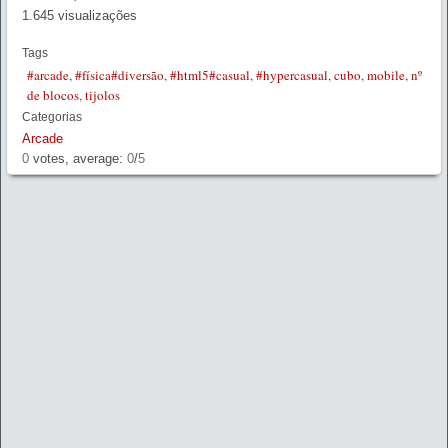
1.645 visualizações
Tags
#arcade
,
#física#diversão
,
#html5#casual
,
#hypercasual
,
cubo
,
mobile
,
nº
de blocos
,
tijolos
Categorias
Arcade
0
votes, average:
0
/
5