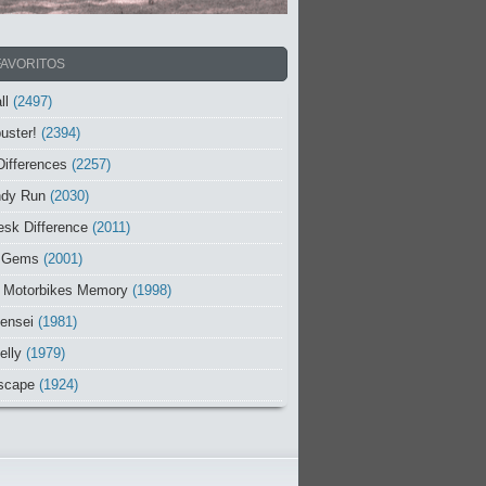
FAVORITOS
ll
(2497)
uster!
(2394)
Differences
(2257)
ndy Run
(2030)
sk Difference
(2011)
 Gems
(2001)
 Motorbikes Memory
(1998)
ensei
(1981)
elly
(1979)
scape
(1924)