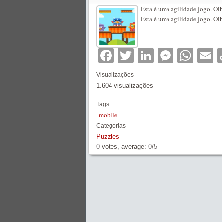
Esta é uma agilidade jogo. Olh
Esta é uma agilidade jogo. Olh
Facebook
Twitter
LinkedIn
Messe
Wha
E
Visualizações
1.604 visualizações
Tags
mobile
Categorias
Puzzles
0
votes, average:
0
/
5