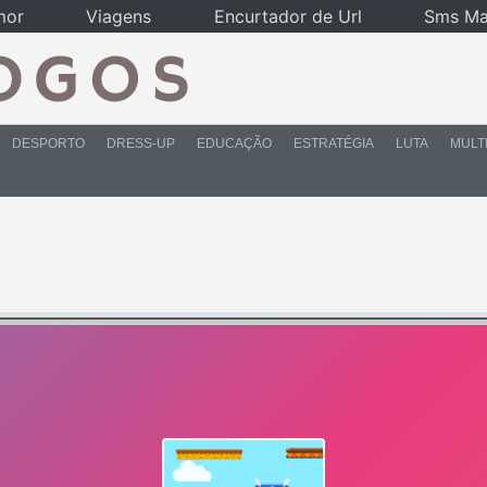
mor
Viagens
Encurtador de Url
Sms Ma
DESPORTO
DRESS-UP
EDUCAÇÃO
ESTRATÉGIA
LUTA
MULT