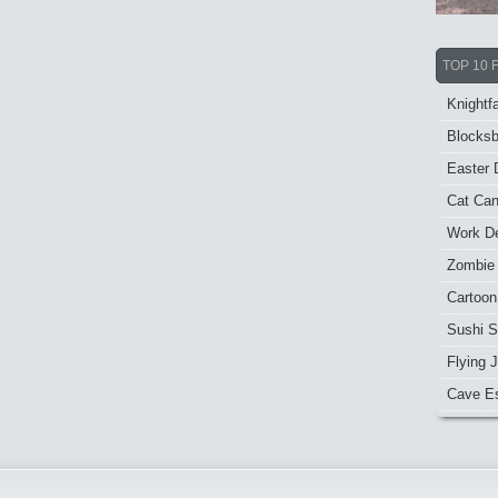
TOP 10 
Knightfa
Blocksb
Easter 
Cat Ca
Work De
Zombie
Cartoon
Sushi S
Flying J
Cave E